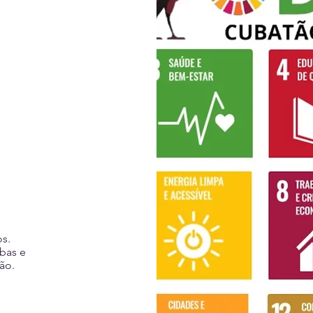
s.
bas e
ão.